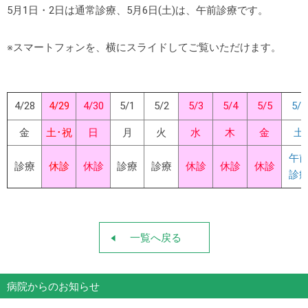
5月1日・2日は通常診療、5月6日(土)は、午前診療です。
※スマートフォンを、横にスライドしてご覧いただけます。
4/28
4/29
4/30
5/1
5/2
5/3
5/4
5/5
5/6
金
土･祝
日
月
火
水
木
金
土
午
診療
休診
休診
診療
診療
休診
休診
休診
診
一覧へ戻る
病院からのお知らせ