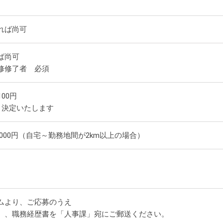
れば尚可
ば尚可
修修了者 必須
100円
り決定いたします
,000円（自宅～勤務地間が2km以上の場合）
ムより、ご応募のうえ
）、職務経歴書を「人事課」宛にご郵送ください。