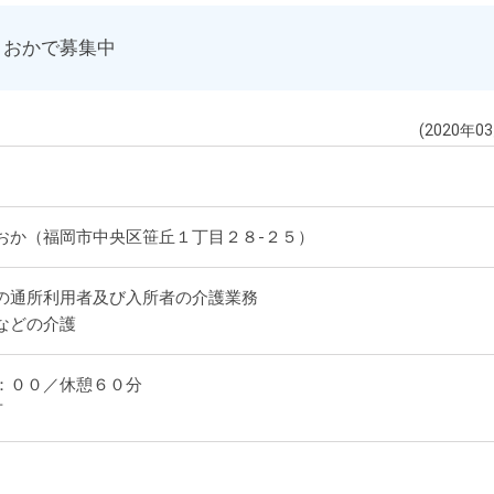
さおかで募集中
(2020年0
おか（福岡市中央区笹丘１丁目２８-２５）
の通所利用者及び入所者の介護業務
などの介護
：００／休憩６０分
可