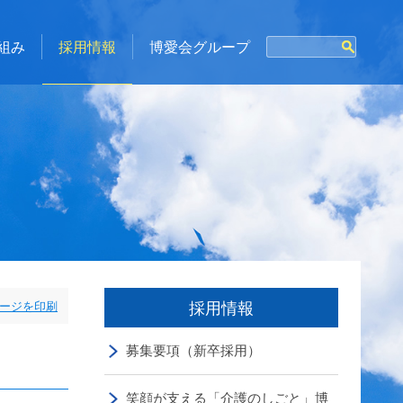
組み
採用情報
博愛会グループ
採用情報
ージを印刷
募集要項（新卒採用）
笑顔が支える「介護のしごと」博