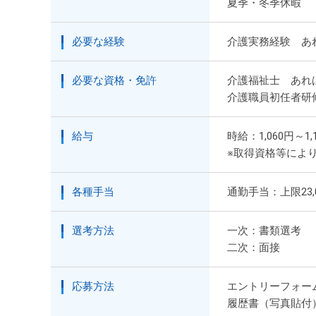
夏季・冬季休暇
必要な経験
介護実務経験 あ
必要な資格・免許
介護福祉士 あれ
介護職員初任者研
給与
時給：1,060円～1,
※取得資格等によ
各種手当
通勤手当：上限23
選考方法
一次：書類選考
二次：面接
応募方法
エントリーフォー
履歴書（写真貼付