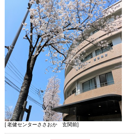
[ 老健センターささおか 玄関前]