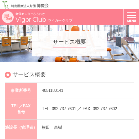
老健センターささおか
Vigor Club
ヴィガークラブ
サービス概要
サービス概要
事業所番号
4051180141
TEL／FAX
TEL: 092-737-7601 ／ FAX: 092-737-7602
番号
施設長（管理者）
横田 昌樹