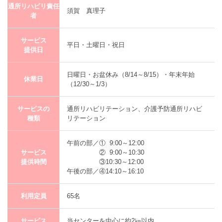
通所リハビリ責任
須賀 真理子
者
サービス
平日・土曜日・祝日
提供日
日曜日・お盆休み（8/14～8/15）・年末年始
休業日
（12/30～1/3）
サービスの
通所リハビリテーション、介護予防通所リハビ
種類
リテーション
午前の部／① 9:00～12:00
サービス
② 9:00～10:30
提供時間
③10:30～12:00
午後の部／④14:10～16:10
利用定員
65名
サービス
当センターを中心に約2㎞以内