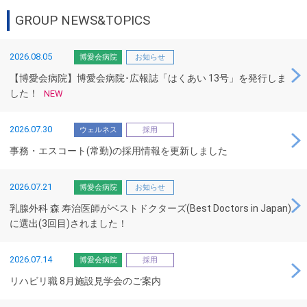
GROUP NEWS&TOPICS
2026.08.05
博愛会病院
お知らせ
【博愛会病院】博愛会病院･広報誌「はくあい 13号」を発行しま
した！
NEW
2026.07.30
ウェルネス
採用
事務・エスコート(常勤)の採用情報を更新しました
2026.07.21
博愛会病院
お知らせ
乳腺外科 森 寿治医師がベストドクターズ(Best Doctors in Japan)
に選出(3回目)されました！
2026.07.14
博愛会病院
採用
リハビリ職 8月施設見学会のご案内