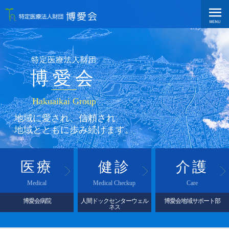
特定医療法人財団
博愛会
Hakuaikai Group
地域に愛され、信頼され
地域とともに歩み続けます。
医療
健診
介護
Medical
Medical Checkup
Care
博愛会病院
人間ドックセンターウェル
博愛会地域サポート部
ネス