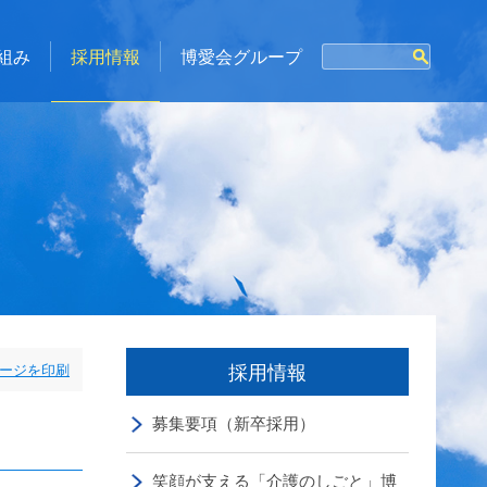
組み
採用情報
博愛会グループ
採用情報
ージを印刷
募集要項（新卒採用）
笑顔が支える「介護のしごと」博