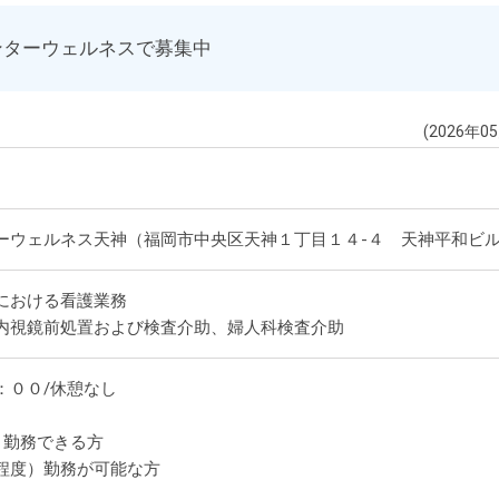
ンターウェルネスで募集中
(2026年0
ーウェルネス天神（福岡市中央区天神１丁目１４-４ 天神平和ビ
における看護業務
内視鏡前処置および検査介助、婦人科検査介助
：００/休憩なし
 勤務できる方
程度）勤務が可能な方