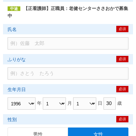
【正看護師】正職員：老健センターささおかで募集
中途
中
氏名
必須
ふりがな
必須
生年月日
必須
年
月
日
歳
性別
必須
男性
女性