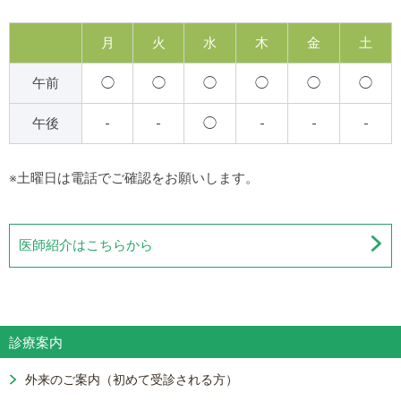
月
火
水
木
金
土
午前
◯
◯
◯
◯
◯
◯
午後
-
-
◯
-
-
-
※土曜日は電話でご確認をお願いします。
医師紹介はこちらから
診療案内
外来のご案内（初めて受診される方）